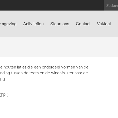
mgeving
Activiteiten
Steun ons
Contact
Vaktaal
e houten latjes die een onderdeel vormen van de
nding tussen de toets en de windafsluiter naar de
pijp.
KERK: