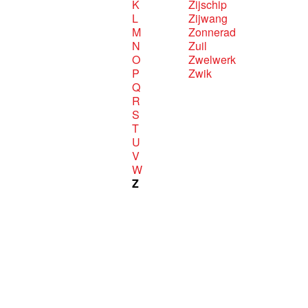
K
Zijschip
L
Zijwang
M
Zonnerad
N
Zuil
O
Zwelwerk
P
Zwik
Q
R
S
T
U
V
W
Z