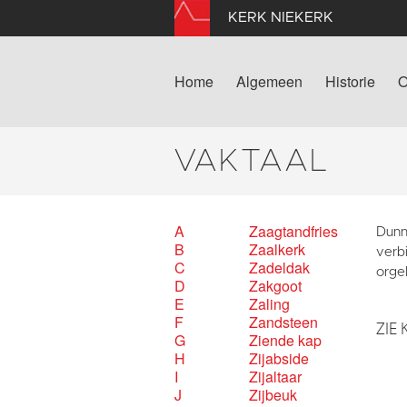
KERK NIEKERK
Home
Algemeen
Historie
O
VAKTAAL
A
Zaagtandfries
Dunn
B
Zaalkerk
verbi
C
Zadeldak
orgel
D
Zakgoot
E
Zaling
F
Zandsteen
ZIE 
G
Ziende kap
H
Zijabside
I
Zijaltaar
J
Zijbeuk