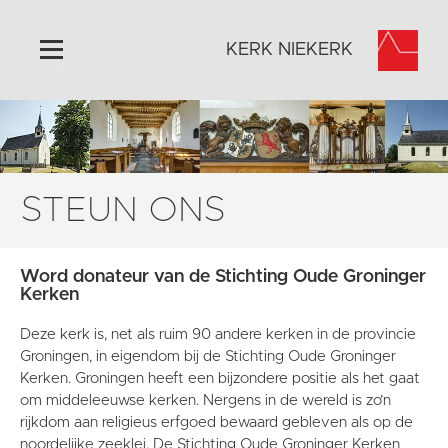
KERK NIEKERK
Home
Algemeen
Historie
STEUN ONS
Omgeving
Activiteiten
Word donateur van de Stichting Oude Groninger
Steun ons
Kerken
Contact
Deze kerk is, net als ruim 90 andere kerken in de provincie
Vaktaal
Groningen, in eigendom bij de Stichting Oude Groninger
Kerken. Groningen heeft een bijzondere positie als het gaat
om middeleeuwse kerken. Nergens in de wereld is zo’n
rijkdom aan religieus erfgoed bewaard gebleven als op de
noordelijke zeeklei. De Stichting Oude Groninger Kerken