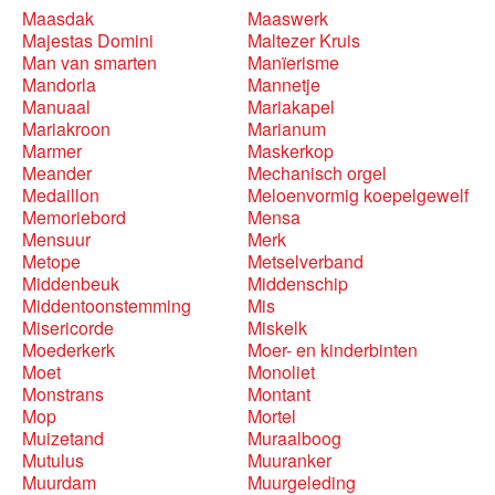
Maasdak
Maaswerk
Majestas Domini
Maltezer Kruis
Man van smarten
Manïerisme
Mandorla
Mannetje
Manuaal
Mariakapel
Mariakroon
Marianum
Marmer
Maskerkop
Meander
Mechanisch orgel
Medaillon
Meloenvormig koepelgewelf
Memoriebord
Mensa
Mensuur
Merk
Metope
Metselverband
Middenbeuk
Middenschip
Middentoonstemming
Mis
Misericorde
Miskelk
Moederkerk
Moer- en kinderbinten
Moet
Monoliet
Monstrans
Montant
Mop
Mortel
Muizetand
Muraalboog
Mutulus
Muuranker
Muurdam
Muurgeleding