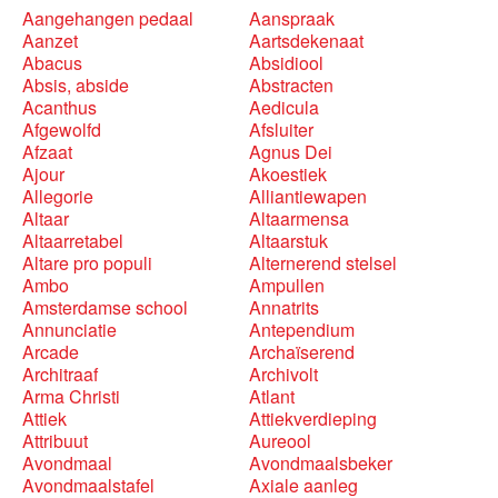
Aangehangen pedaal
Aanspraak
Aanzet
Aartsdekenaat
Abacus
Absidiool
Absis, abside
Abstracten
Acanthus
Aedicula
Afgewolfd
Afsluiter
Afzaat
Agnus Dei
Ajour
Akoestiek
Allegorie
Alliantiewapen
Altaar
Altaarmensa
Altaarretabel
Altaarstuk
Altare pro populi
Alternerend stelsel
Ambo
Ampullen
Amsterdamse school
Annatrits
Annunciatie
Antependium
Arcade
Archaïserend
Architraaf
Archivolt
Arma Christi
Atlant
Attiek
Attiekverdieping
Attribuut
Aureool
Avondmaal
Avondmaalsbeker
Avondmaalstafel
Axiale aanleg