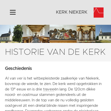
KERK NIEKERK
Home
Algemeen
Historie
HISTORIE VAN DE KERK
Omgeving
Activiteiten
Geschiedenis
Steun ons
Al van ver is het witbepleisterde zaalkerkje van Niekerk,
Contact
bovenop de wierde, te zien. De kerk werd opgetrokken in
Vaktaal
e
de 13
eeuw en is drie
travee
ën lang. De 120cm dikke
noord- en oostmuur stammen grotendeels uit de
middeleeuwen. In de top van de nu volledig gesloten
oostgevel zit een drietal blinde nissen met inspringende