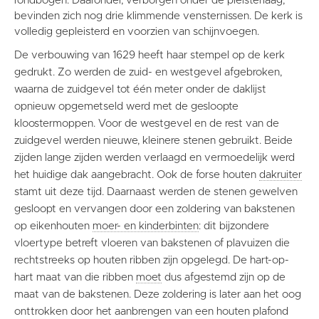
rondbogen. Daaronder, verborgen onder de pleisterlaag,
bevinden zich nog drie klimmende vensternissen. De kerk is
volledig gepleisterd en voorzien van schijnvoegen.
De verbouwing van 1629 heeft haar stempel op de kerk
gedrukt. Zo werden de zuid- en westgevel afgebroken,
waarna de zuidgevel tot één meter onder de daklijst
opnieuw opgemetseld werd met de gesloopte
kloostermoppen. Voor de westgevel en de rest van de
zuidgevel werden nieuwe, kleinere stenen gebruikt. Beide
zijden lange zijden werden verlaagd en vermoedelijk werd
het huidige dak aangebracht. Ook de forse houten
dakruiter
stamt uit deze tijd. Daarnaast werden de stenen gewelven
gesloopt en vervangen door een zoldering van bakstenen
op eikenhouten
moer- en kinderbinten
: dit bijzondere
vloertype betreft vloeren van bakstenen of plavuizen die
rechtstreeks op houten ribben zijn opgelegd. De hart-op-
hart maat van die ribben
moet
dus afgestemd zijn op de
maat van de bakstenen. Deze zoldering is later aan het oog
onttrokken door het aanbrengen van een houten plafond