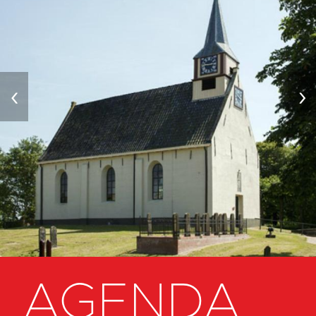
‹
›
AGENDA