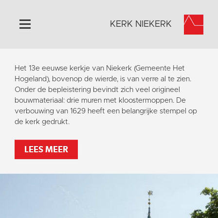
KERK NIEKERK
Home
Het 13e eeuwse kerkje van Niekerk (Gemeente Het
Algemeen
Hogeland), bovenop de wierde, is van verre al te zien.
Onder de bepleistering bevindt zich veel origineel
Historie
bouwmateriaal: drie muren met kloostermoppen. De
Omgeving
verbouwing van 1629 heeft een belangrijke stempel op
de kerk gedrukt.
Activiteiten
Steun ons
LEES MEER
Contact
Vaktaal