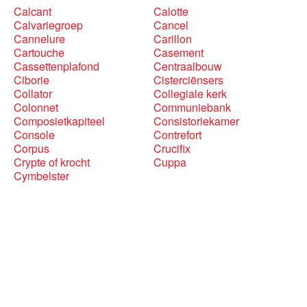
Calcant
Calotte
Calvariegroep
Cancel
Cannelure
Carillon
Cartouche
Casement
Cassettenplafond
Centraalbouw
Ciborie
Cisterciënsers
Collator
Collegiale kerk
Colonnet
Communiebank
Composietkapiteel
Consistoriekamer
Console
Contrefort
Corpus
Crucifix
Crypte of krocht
Cuppa
Cymbelster