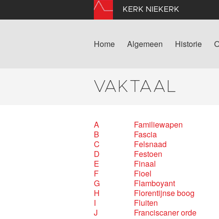
KERK NIEKERK
Home
Algemeen
Historie
O
VAKTAAL
A
Familiewapen
B
Fascia
C
Felsnaad
D
Festoen
E
Finaal
F
Fioel
G
Flamboyant
H
Florentijnse boog
I
Fluiten
J
Franciscaner orde