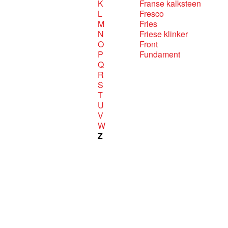
K
Franse kalksteen
L
Fresco
M
Fries
N
Friese klinker
O
Front
P
Fundament
Q
R
S
T
U
V
W
Z