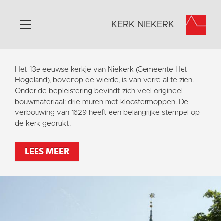
KERK NIEKERK
Home
Het 13e eeuwse kerkje van Niekerk (Gemeente Het
Algemeen
Hogeland), bovenop de wierde, is van verre al te zien.
Onder de bepleistering bevindt zich veel origineel
Historie
bouwmateriaal: drie muren met kloostermoppen. De
Omgeving
verbouwing van 1629 heeft een belangrijke stempel op
de kerk gedrukt.
Activiteiten
Steun ons
LEES MEER
Contact
Vaktaal