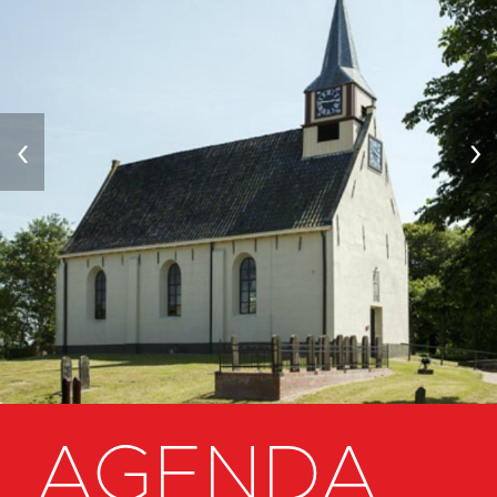
‹
›
AGENDA