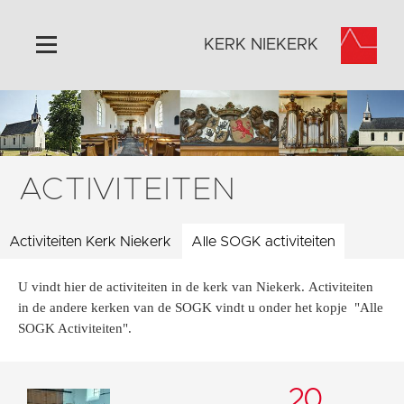
KERK NIEKERK
Home
Algemeen
Historie
ACTIVITEITEN
Omgeving
Activiteiten
Activiteiten Kerk Niekerk
Alle SOGK activiteiten
Steun ons
U vindt hier de activiteiten in de kerk van Niekerk. Activiteiten
Contact
in de andere kerken van de SOGK vindt u onder het kopje "Alle
Vaktaal
SOGK Activiteiten".
20