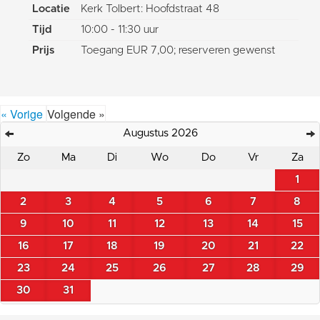
Locatie
Kerk Tolbert: Hoofdstraat 48
Tijd
10:00 - 11:30 uur
Prijs
Toegang EUR 7,00; reserveren gewenst
« Vorige
Volgende »
Augustus 2026
Zo
Ma
Di
Wo
Do
Vr
Za
1
2
3
4
5
6
7
8
9
10
11
12
13
14
15
16
17
18
19
20
21
22
23
24
25
26
27
28
29
30
31