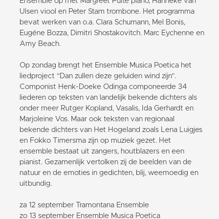
Ensemble op met Margreet Puite piano, Hanneke van
Ulsen viool en Peter Stam trombone. Het programma
bevat werken van o.a. Clara Schumann, Mel Bonis,
Eugéne Bozza, Dimitri Shostakovitch. Marc Eychenne en
Amy Beach.
Op zondag brengt het Ensemble Musica Poetica het
liedproject “Dan zullen deze geluiden wind zijn”.
Componist Henk-Doeke Odinga componeerde 34
liederen op teksten van landelijk bekende dichters als
onder meer Rutger Kopland, Vasalis, Ida Gerhardt en
Marjoleine Vos. Maar ook teksten van regionaal
bekende dichters van Het Hogeland zoals Lena Luigjes
en Fokko Timersma zijn op muziek gezet. Het
ensemble bestaat uit zangers, houtblazers en een
pianist. Gezamenlijk vertolken zij de beelden van de
natuur en de emoties in gedichten, blij, weemoedig en
uitbundig.
za 12 september Tramontana Ensemble
zo 13 september Ensemble Musica Poetica