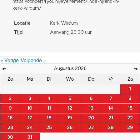
https://concert4you.nl/evenement/linde-nijland-in-
kerk-wirdum/
Locatie
Kerk Wirdum
Tijd
Aanvang 20:00 uur
« Vorige
Volgende »
Augustus 2026
Zo
Ma
Di
Wo
Do
Vr
Za
1
2
3
4
5
6
7
8
9
10
11
12
13
14
15
16
17
18
19
20
21
22
23
24
25
26
27
28
29
30
31