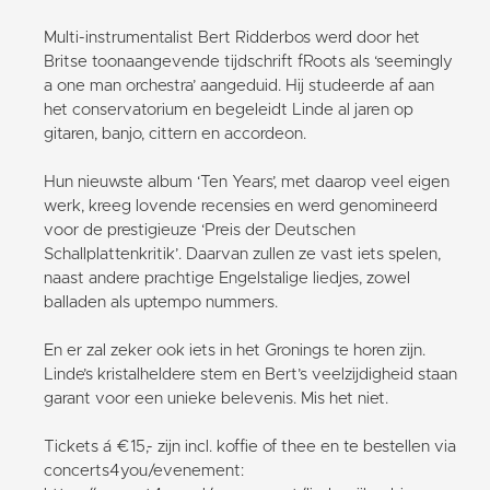
Multi-instrumentalist Bert Ridderbos werd door het
Britse toonaangevende tijdschrift fRoots als ‘seemingly
a one man orchestra’ aangeduid. Hij studeerde af aan
het conservatorium en begeleidt Linde al jaren op
gitaren, banjo, cittern en accordeon.
Hun nieuwste album ‘Ten Years’, met daarop veel eigen
werk, kreeg lovende recensies en werd genomineerd
voor de prestigieuze ‘Preis der Deutschen
Schallplattenkritik’. Daarvan zullen ze vast iets spelen,
naast andere prachtige Engelstalige liedjes, zowel
balladen als uptempo nummers.
En er zal zeker ook iets in het Gronings te horen zijn.
Linde’s kristalheldere stem en Bert’s veelzijdigheid staan
garant voor een unieke belevenis. Mis het niet.
Tickets á €15,- zijn incl. koffie of thee en te bestellen via
concerts4you/evenement: