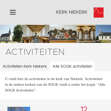
KERK NIEKERK
Home
Algemeen
Historie
ACTIVITEITEN
Omgeving
Activiteiten
Activiteiten Kerk Niekerk
Alle SOGK activiteiten
Steun ons
U vindt hier de activiteiten in de kerk van Niekerk. Activiteiten
Contact
in de andere kerken van de SOGK vindt u onder het kopje "Alle
Vaktaal
SOGK Activiteiten".
12