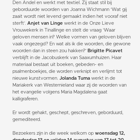
Den Andel en werkt met textiel. Zij staat stil bij
geborduurde woorden van Joanna Wichmann ‘Wat gij
zaait wordt niet levend gemaakt indien het vooraf niet
sterft’.
Anjet van Linge
werkt in de Onze Lieve
Vrouwekerk in Tinallinge en stelt de vraag ‘Waar
geloven mensen in? Welke vormen van geloven blijven
vaak ongezegd? En wat als ik die woorden, die gewone
woorden dan in steen zou hakken?’
Brigitte Picavet
verblijft in de Jacobuskerk van Saaxumhuizen. Haar
materiaal bestaat uit boeken, gebeden- en
psalmenboekjes, die worden verknipt en verlijmt tot
nieuwe kunstvormen.
Jolanda Tuma
werkt in de
Mariakerk van Westernieland waar zij de woorden van
het evangelie volgens Maria Magdalena gaat
kalligraferen.
Er wordt gehakt, geschept, geschreven, geborduurd,
gemediteerd.
Bezoekers zijn in die week welkom op
woensdag 12,