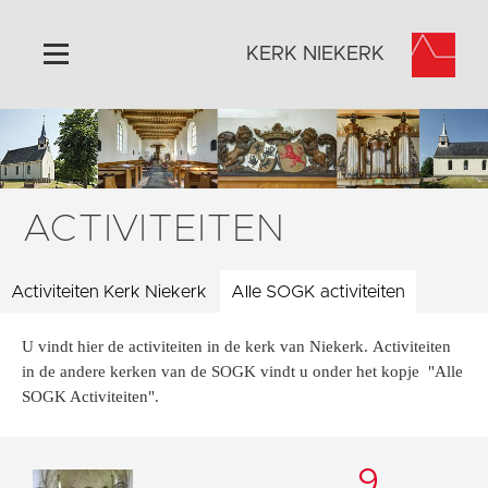
KERK NIEKERK
Home
Algemeen
Historie
ACTIVITEITEN
Omgeving
Activiteiten
Activiteiten Kerk Niekerk
Alle SOGK activiteiten
Steun ons
U vindt hier de activiteiten in de kerk van Niekerk. Activiteiten
Contact
in de andere kerken van de SOGK vindt u onder het kopje "Alle
Vaktaal
SOGK Activiteiten".
9