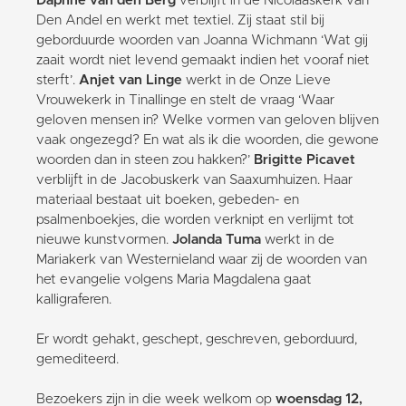
Daphne van den Berg
verblijft in de Nicolaaskerk van
Den Andel en werkt met textiel. Zij staat stil bij
geborduurde woorden van Joanna Wichmann ‘Wat gij
zaait wordt niet levend gemaakt indien het vooraf niet
sterft’.
Anjet van Linge
werkt in de Onze Lieve
Vrouwekerk in Tinallinge en stelt de vraag ‘Waar
geloven mensen in? Welke vormen van geloven blijven
vaak ongezegd? En wat als ik die woorden, die gewone
woorden dan in steen zou hakken?’
Brigitte Picavet
verblijft in de Jacobuskerk van Saaxumhuizen. Haar
materiaal bestaat uit boeken, gebeden- en
psalmenboekjes, die worden verknipt en verlijmt tot
nieuwe kunstvormen.
Jolanda Tuma
werkt in de
Mariakerk van Westernieland waar zij de woorden van
het evangelie volgens Maria Magdalena gaat
kalligraferen.
Er wordt gehakt, geschept, geschreven, geborduurd,
gemediteerd.
Bezoekers zijn in die week welkom op
woensdag 12,