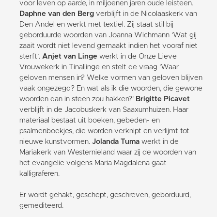
voor leven op aarde, in miljoenen jaren oude leisteen.
Daphne van den Berg
verblijft in de Nicolaaskerk van
Den Andel en werkt met textiel. Zij staat stil bij
geborduurde woorden van Joanna Wichmann ‘Wat gij
zaait wordt niet levend gemaakt indien het vooraf niet
sterft’.
Anjet van Linge
werkt in de Onze Lieve
Vrouwekerk in Tinallinge en stelt de vraag ‘Waar
geloven mensen in? Welke vormen van geloven blijven
vaak ongezegd? En wat als ik die woorden, die gewone
woorden dan in steen zou hakken?’
Brigitte Picavet
verblijft in de Jacobuskerk van Saaxumhuizen. Haar
materiaal bestaat uit boeken, gebeden- en
psalmenboekjes, die worden verknipt en verlijmt tot
nieuwe kunstvormen.
Jolanda Tuma
werkt in de
Mariakerk van Westernieland waar zij de woorden van
het evangelie volgens Maria Magdalena gaat
kalligraferen.
Er wordt gehakt, geschept, geschreven, geborduurd,
gemediteerd.