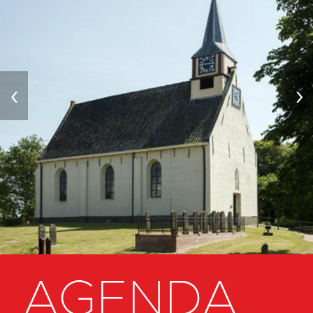
‹
›
AGENDA