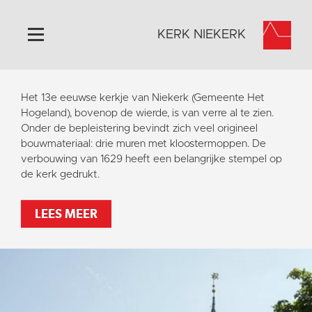
KERK NIEKERK
Home
Het 13e eeuwse kerkje van Niekerk (Gemeente Het
Algemeen
Hogeland), bovenop de wierde, is van verre al te zien.
Onder de bepleistering bevindt zich veel origineel
Historie
bouwmateriaal: drie muren met kloostermoppen. De
Omgeving
verbouwing van 1629 heeft een belangrijke stempel op
de kerk gedrukt.
Activiteiten
Steun ons
LEES MEER
Contact
Vaktaal