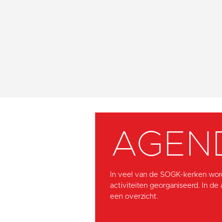
AGEN
In veel van de SOGK-kerken wor
activiteiten georganiseerd. In de
een overzicht.