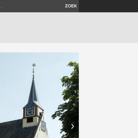
ZOEK
›