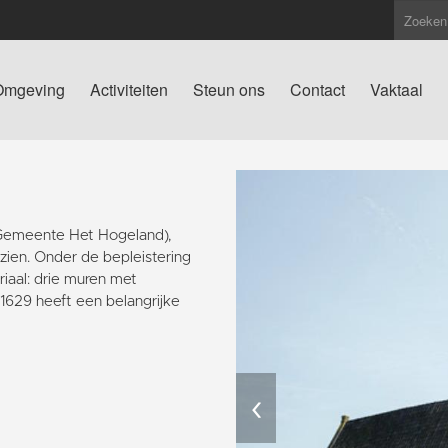
Omgeving
Activiteiten
Steun ons
Contact
Vaktaal
(Gemeente Het Hogeland),
 zien. Onder de bepleistering
iaal: drie muren met
629 heeft een belangrijke
‹