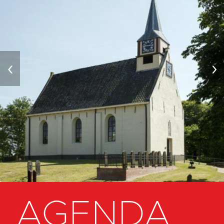
‹
›
AGENDA