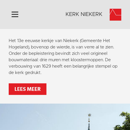
KERK NIEKERK
Home
Het 13e eeuwse kerkje van Niekerk (Gemeente Het
Algemeen
Hogeland), bovenop de wierde, is van verre al te zien.
Onder de bepleistering bevindt zich veel origineel
Historie
bouwmateriaal: drie muren met kloostermoppen. De
Omgeving
verbouwing van 1629 heeft een belangrijke stempel op
de kerk gedrukt.
Activiteiten
Steun ons
LEES MEER
Contact
Vaktaal