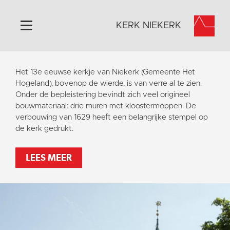
KERK NIEKERK
Home
Het 13e eeuwse kerkje van Niekerk (Gemeente Het
Algemeen
Hogeland), bovenop de wierde, is van verre al te zien.
Onder de bepleistering bevindt zich veel origineel
Historie
bouwmateriaal: drie muren met kloostermoppen. De
Omgeving
verbouwing van 1629 heeft een belangrijke stempel op
de kerk gedrukt.
Activiteiten
Steun ons
LEES MEER
Contact
Vaktaal