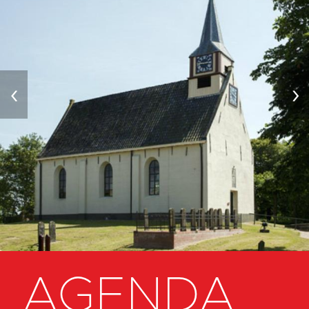
‹
›
AGENDA