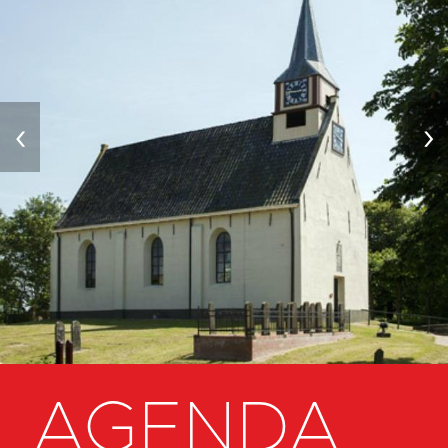
‹
›
AGENDA