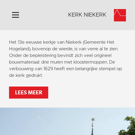
KERK NIEKERK
Home
Het 13e eeuwse kerkje van Niekerk (Gemeente Het
Algemeen
Hogeland), bovenop de wierde, is van verre al te zien.
Onder de bepleistering bevindt zich veel origineel
Historie
bouwmateriaal: drie muren met kloostermoppen. De
Omgeving
verbouwing van 1629 heeft een belangrijke stempel op
de kerk gedrukt.
Activiteiten
Steun ons
LEES MEER
Contact
Vaktaal