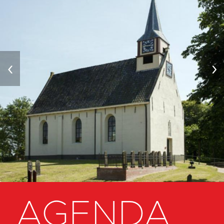
‹
›
AGENDA