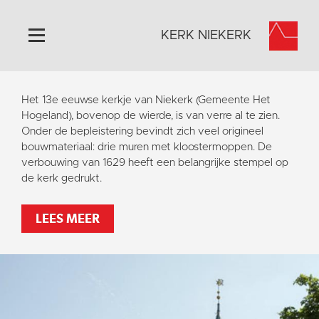
KERK NIEKERK
Home
Het 13e eeuwse kerkje van Niekerk (Gemeente Het
Algemeen
Hogeland), bovenop de wierde, is van verre al te zien.
Onder de bepleistering bevindt zich veel origineel
Historie
bouwmateriaal: drie muren met kloostermoppen. De
Omgeving
verbouwing van 1629 heeft een belangrijke stempel op
de kerk gedrukt.
Activiteiten
Steun ons
LEES MEER
Contact
Vaktaal