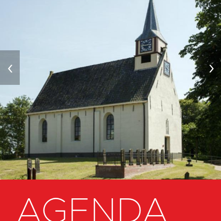
‹
›
AGENDA