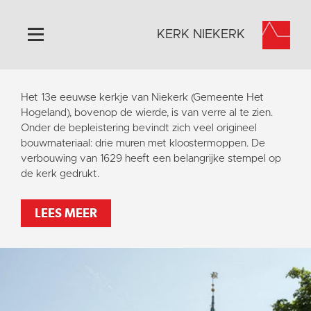
KERK NIEKERK
Home
Het 13e eeuwse kerkje van Niekerk (Gemeente Het
Algemeen
Hogeland), bovenop de wierde, is van verre al te zien.
Onder de bepleistering bevindt zich veel origineel
Historie
bouwmateriaal: drie muren met kloostermoppen. De
Omgeving
verbouwing van 1629 heeft een belangrijke stempel op
de kerk gedrukt.
Activiteiten
Steun ons
LEES MEER
Contact
Vaktaal