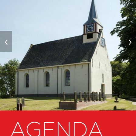
‹
›
AGENDA