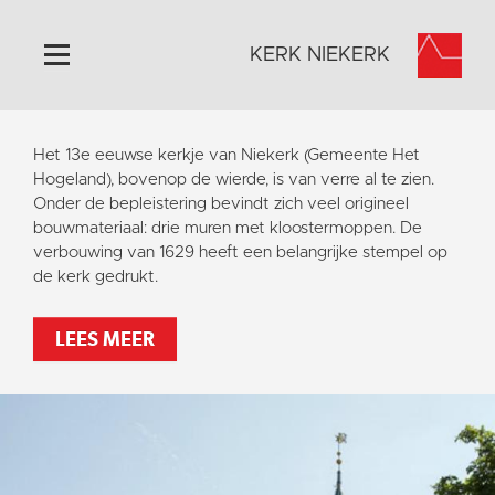
KERK NIEKERK
Home
Het 13e eeuwse kerkje van Niekerk (Gemeente Het
Algemeen
Hogeland), bovenop de wierde, is van verre al te zien.
Onder de bepleistering bevindt zich veel origineel
Historie
bouwmateriaal: drie muren met kloostermoppen. De
Omgeving
verbouwing van 1629 heeft een belangrijke stempel op
de kerk gedrukt.
Activiteiten
Steun ons
LEES MEER
Contact
Vaktaal