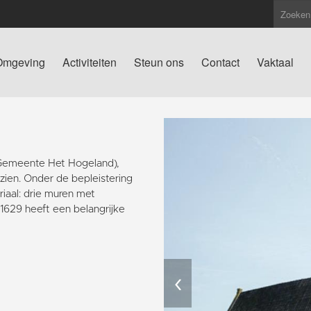
Omgeving
Activiteiten
Steun ons
Contact
Vaktaal
(Gemeente Het Hogeland),
 zien. Onder de bepleistering
iaal: drie muren met
629 heeft een belangrijke
‹