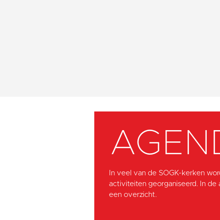
AGEN
In veel van de SOGK-kerken wor
activiteiten georganiseerd. In de
een overzicht.