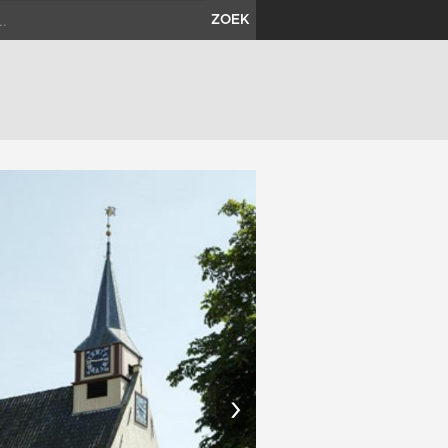
ZOEK
›