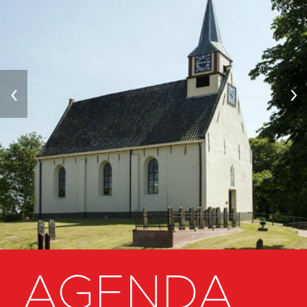
‹
›
AGENDA