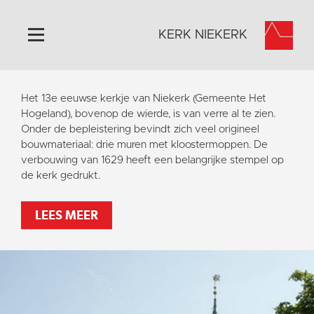
KERK NIEKERK
Home
Het 13e eeuwse kerkje van Niekerk (Gemeente Het
Algemeen
Hogeland), bovenop de wierde, is van verre al te zien.
Onder de bepleistering bevindt zich veel origineel
Historie
bouwmateriaal: drie muren met kloostermoppen. De
Omgeving
verbouwing van 1629 heeft een belangrijke stempel op
de kerk gedrukt.
Activiteiten
Steun ons
LEES MEER
Contact
Vaktaal