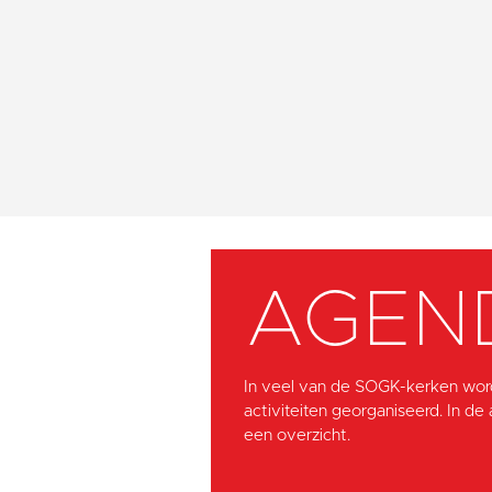
AGEN
In veel van de SOGK-kerken wor
activiteiten georganiseerd. In de
een overzicht.