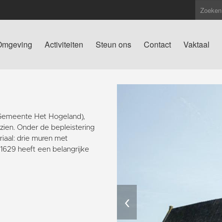
Omgeving
Activiteiten
Steun ons
Contact
Vaktaal
(Gemeente Het Hogeland),
 zien. Onder de bepleistering
iaal: drie muren met
629 heeft een belangrijke
‹