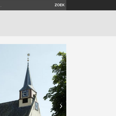
ZOEK
›