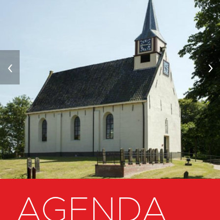
‹
›
AGENDA