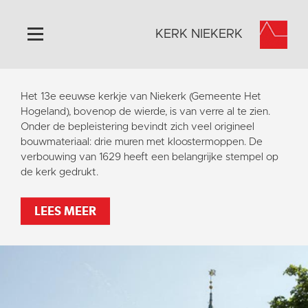
KERK NIEKERK
Home
Het 13e eeuwse kerkje van Niekerk (Gemeente Het
Algemeen
Hogeland), bovenop de wierde, is van verre al te zien.
Onder de bepleistering bevindt zich veel origineel
Historie
bouwmateriaal: drie muren met kloostermoppen. De
Omgeving
verbouwing van 1629 heeft een belangrijke stempel op
de kerk gedrukt.
Activiteiten
Steun ons
LEES MEER
Contact
Vaktaal