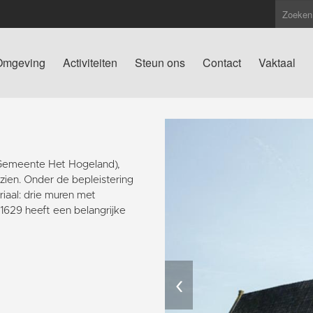
Omgeving
Activiteiten
Steun ons
Contact
Vaktaal
(Gemeente Het Hogeland),
 zien. Onder de bepleistering
iaal: drie muren met
629 heeft een belangrijke
‹