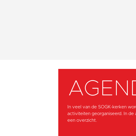
AGEN
In veel van de SOGK-kerken wor
activiteiten georganiseerd. In de
een overzicht.