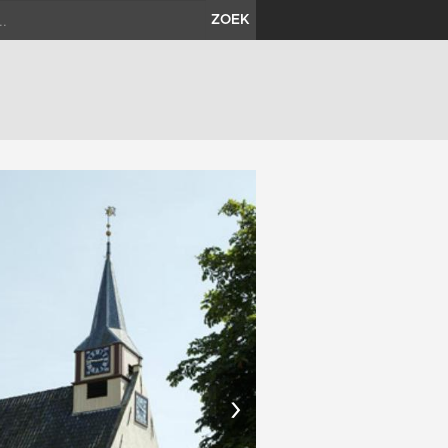
ZOEK
›