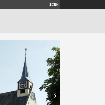
ZOEK
›