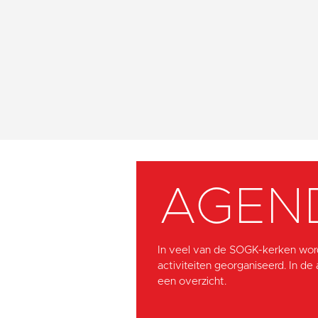
AGEN
In veel van de SOGK-kerken wor
activiteiten georganiseerd. In de
een overzicht.