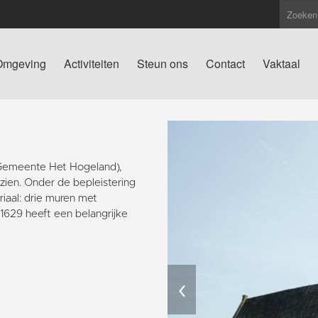
Omgeving
Activiteiten
Steun ons
Contact
Vaktaal
(Gemeente Het Hogeland),
 zien. Onder de bepleistering
iaal: drie muren met
629 heeft een belangrijke
‹