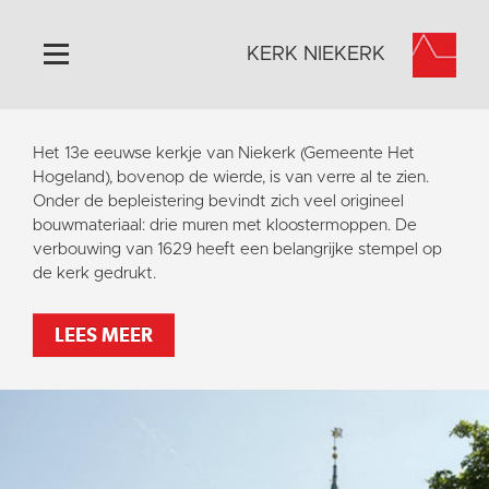
KERK NIEKERK
Home
Het 13e eeuwse kerkje van Niekerk (Gemeente Het
Algemeen
Hogeland), bovenop de wierde, is van verre al te zien.
Onder de bepleistering bevindt zich veel origineel
Historie
bouwmateriaal: drie muren met kloostermoppen. De
Omgeving
verbouwing van 1629 heeft een belangrijke stempel op
de kerk gedrukt.
Activiteiten
Steun ons
LEES MEER
Contact
Vaktaal