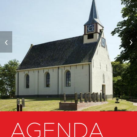
‹
›
AGENDA