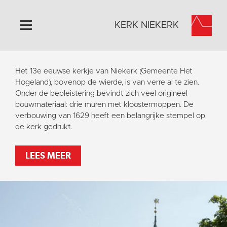
KERK NIEKERK
Home
Het 13e eeuwse kerkje van Niekerk (Gemeente Het
Algemeen
Hogeland), bovenop de wierde, is van verre al te zien.
Onder de bepleistering bevindt zich veel origineel
Historie
bouwmateriaal: drie muren met kloostermoppen. De
Omgeving
verbouwing van 1629 heeft een belangrijke stempel op
de kerk gedrukt.
Activiteiten
Steun ons
LEES MEER
Contact
Vaktaal