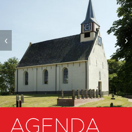
‹
›
AGENDA