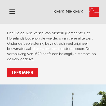
KERK NIEKERK
Home
Het 13e eeuwse kerkje van Niekerk (Gemeente Het
Algemeen
Hogeland), bovenop de wierde, is van verre al te zien.
Onder de bepleistering bevindt zich veel origineel
Historie
bouwmateriaal: drie muren met kloostermoppen. De
Omgeving
verbouwing van 1629 heeft een belangrijke stempel op
de kerk gedrukt.
Activiteiten
Steun ons
LEES MEER
Contact
Vaktaal