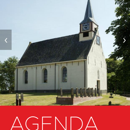
‹
›
AGENDA