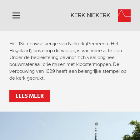
KERK NIEKERK
Home
Het 13e eeuwse kerkje van Niekerk (Gemeente Het
Algemeen
Hogeland), bovenop de wierde, is van verre al te zien.
Onder de bepleistering bevindt zich veel origineel
Historie
bouwmateriaal: drie muren met kloostermoppen. De
Omgeving
verbouwing van 1629 heeft een belangrijke stempel op
de kerk gedrukt.
Activiteiten
Steun ons
LEES MEER
Contact
Vaktaal