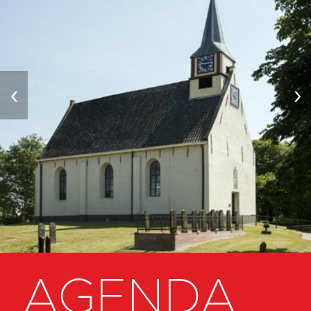
‹
›
AGENDA