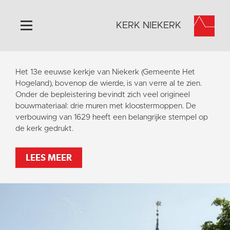
KERK NIEKERK
Home
Het 13e eeuwse kerkje van Niekerk (Gemeente Het
Algemeen
Hogeland), bovenop de wierde, is van verre al te zien.
Onder de bepleistering bevindt zich veel origineel
Historie
bouwmateriaal: drie muren met kloostermoppen. De
Omgeving
verbouwing van 1629 heeft een belangrijke stempel op
de kerk gedrukt.
Activiteiten
Steun ons
LEES MEER
Contact
Vaktaal