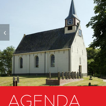
‹
›
AGENDA