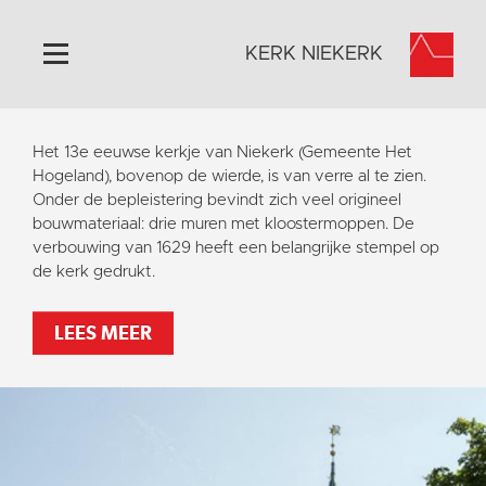
KERK NIEKERK
Home
Het 13e eeuwse kerkje van Niekerk (Gemeente Het
Algemeen
Hogeland), bovenop de wierde, is van verre al te zien.
Onder de bepleistering bevindt zich veel origineel
Historie
bouwmateriaal: drie muren met kloostermoppen. De
Omgeving
verbouwing van 1629 heeft een belangrijke stempel op
de kerk gedrukt.
Activiteiten
Steun ons
LEES MEER
Contact
Vaktaal