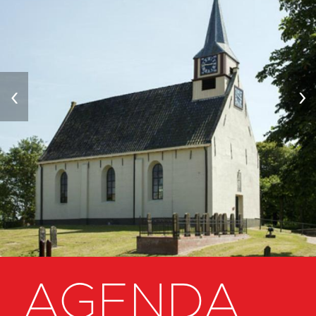
‹
›
AGENDA