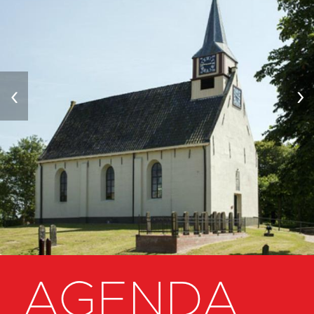
‹
›
AGENDA