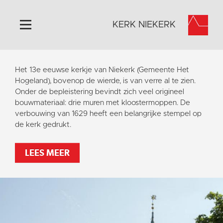
KERK NIEKERK
Home
Het 13e eeuwse kerkje van Niekerk (Gemeente Het
Algemeen
Hogeland), bovenop de wierde, is van verre al te zien.
Onder de bepleistering bevindt zich veel origineel
Historie
bouwmateriaal: drie muren met kloostermoppen. De
Omgeving
verbouwing van 1629 heeft een belangrijke stempel op
de kerk gedrukt.
Activiteiten
Steun ons
LEES MEER
Contact
Vaktaal