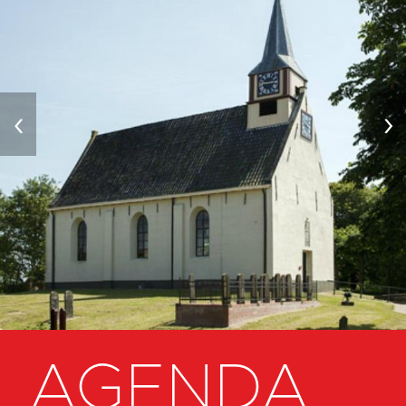
‹
›
AGENDA