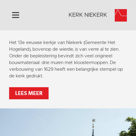
KERK NIEKERK
Home
Het 13e eeuwse kerkje van Niekerk (Gemeente Het
Algemeen
Hogeland), bovenop de wierde, is van verre al te zien.
Onder de bepleistering bevindt zich veel origineel
Historie
bouwmateriaal: drie muren met kloostermoppen. De
Omgeving
verbouwing van 1629 heeft een belangrijke stempel op
de kerk gedrukt.
Activiteiten
Steun ons
LEES MEER
Contact
Vaktaal