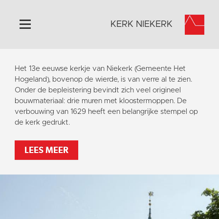
KERK NIEKERK
Home
Het 13e eeuwse kerkje van Niekerk (Gemeente Het
Algemeen
Hogeland), bovenop de wierde, is van verre al te zien.
Onder de bepleistering bevindt zich veel origineel
Historie
bouwmateriaal: drie muren met kloostermoppen. De
Omgeving
verbouwing van 1629 heeft een belangrijke stempel op
de kerk gedrukt.
Activiteiten
Steun ons
LEES MEER
Contact
Vaktaal