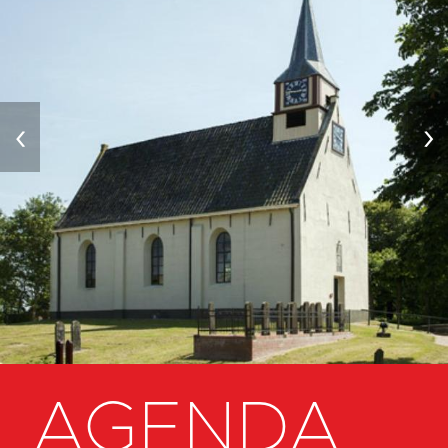
‹
›
AGENDA