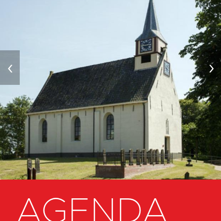
‹
›
AGENDA