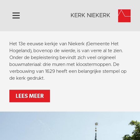
KERK NIEKERK
Home
Het 13e eeuwse kerkje van Niekerk (Gemeente Het
Algemeen
Hogeland), bovenop de wierde, is van verre al te zien.
Onder de bepleistering bevindt zich veel origineel
Historie
bouwmateriaal: drie muren met kloostermoppen. De
Omgeving
verbouwing van 1629 heeft een belangrijke stempel op
de kerk gedrukt.
Activiteiten
Steun ons
LEES MEER
Contact
Vaktaal