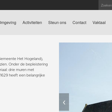
Omgeving
Activiteiten
Steun ons
Contact
Vaktaal
(Gemeente Het Hogeland),
 zien. Onder de bepleistering
iaal: drie muren met
629 heeft een belangrijke
‹