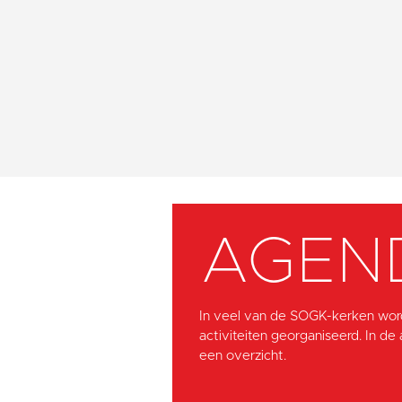
AGEN
In veel van de SOGK-kerken wor
activiteiten georganiseerd. In de
een overzicht.