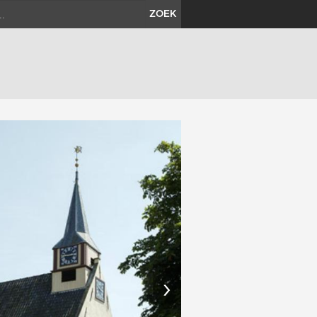
ZOEK
›