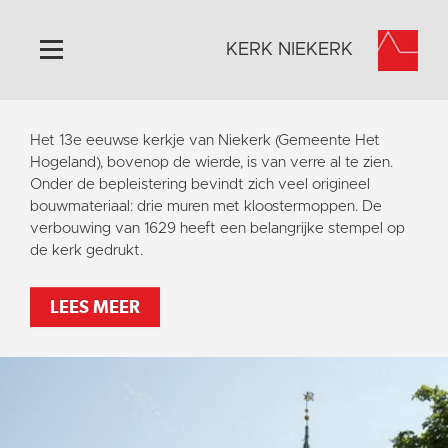
KERK NIEKERK
Home
Het 13e eeuwse kerkje van Niekerk (Gemeente Het
Algemeen
Hogeland), bovenop de wierde, is van verre al te zien.
Onder de bepleistering bevindt zich veel origineel
Historie
bouwmateriaal: drie muren met kloostermoppen. De
Omgeving
verbouwing van 1629 heeft een belangrijke stempel op
de kerk gedrukt.
Activiteiten
Steun ons
LEES MEER
Contact
Vaktaal