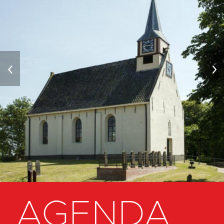
‹
›
AGENDA