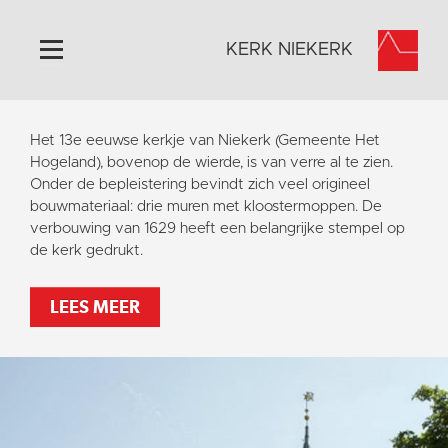
KERK NIEKERK
Home
Het 13e eeuwse kerkje van Niekerk (Gemeente Het
Algemeen
Hogeland), bovenop de wierde, is van verre al te zien.
Onder de bepleistering bevindt zich veel origineel
Historie
bouwmateriaal: drie muren met kloostermoppen. De
Omgeving
verbouwing van 1629 heeft een belangrijke stempel op
de kerk gedrukt.
Activiteiten
Steun ons
LEES MEER
Contact
Vaktaal