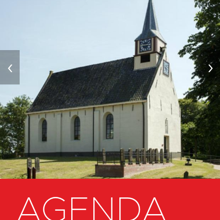
‹
›
AGENDA