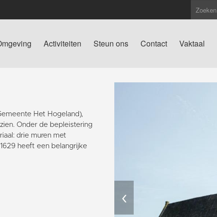
Omgeving
Activiteiten
Steun ons
Contact
Vaktaal
(Gemeente Het Hogeland),
 zien. Onder de bepleistering
iaal: drie muren met
629 heeft een belangrijke
‹