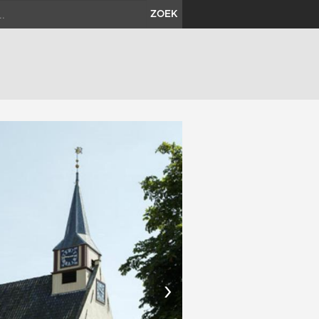
ZOEK
›