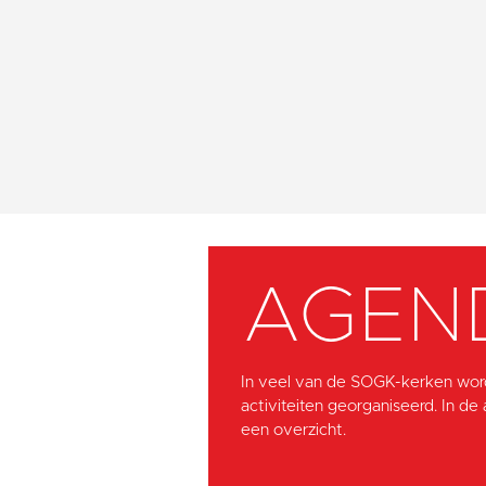
AGEN
In veel van de SOGK-kerken wor
activiteiten georganiseerd. In de
een overzicht.