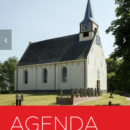
‹
›
AGENDA