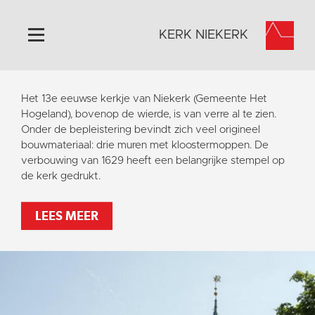
KERK NIEKERK
Home
Het 13e eeuwse kerkje van Niekerk (Gemeente Het
Algemeen
Hogeland), bovenop de wierde, is van verre al te zien.
Onder de bepleistering bevindt zich veel origineel
Historie
bouwmateriaal: drie muren met kloostermoppen. De
Omgeving
verbouwing van 1629 heeft een belangrijke stempel op
de kerk gedrukt.
Activiteiten
Steun ons
LEES MEER
Contact
Vaktaal