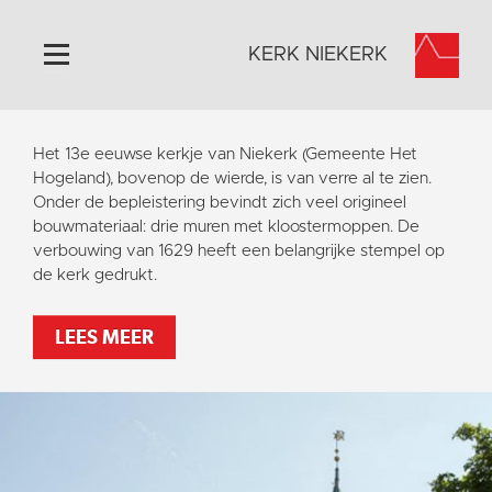
KERK NIEKERK
Home
Het 13e eeuwse kerkje van Niekerk (Gemeente Het
Algemeen
Hogeland), bovenop de wierde, is van verre al te zien.
Onder de bepleistering bevindt zich veel origineel
Historie
bouwmateriaal: drie muren met kloostermoppen. De
Omgeving
verbouwing van 1629 heeft een belangrijke stempel op
de kerk gedrukt.
Activiteiten
Steun ons
LEES MEER
Contact
Vaktaal