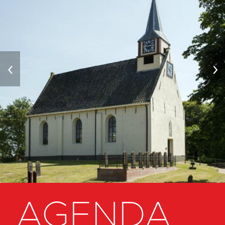
‹
›
AGENDA