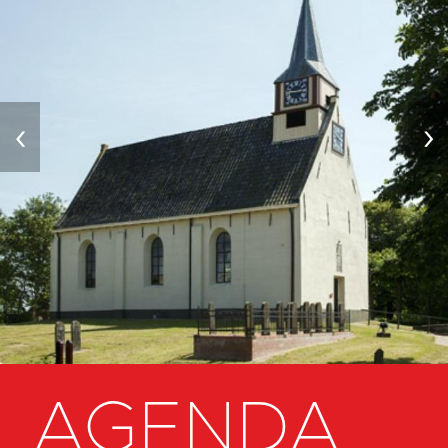
‹
›
AGENDA