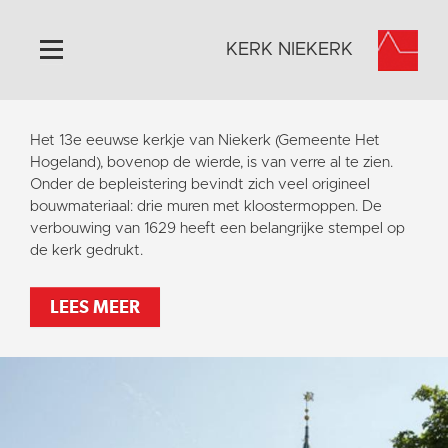
KERK NIEKERK
Home
Het 13e eeuwse kerkje van Niekerk (Gemeente Het
Algemeen
Hogeland), bovenop de wierde, is van verre al te zien.
Onder de bepleistering bevindt zich veel origineel
Historie
bouwmateriaal: drie muren met kloostermoppen. De
Omgeving
verbouwing van 1629 heeft een belangrijke stempel op
de kerk gedrukt.
Activiteiten
Steun ons
LEES MEER
Contact
Vaktaal