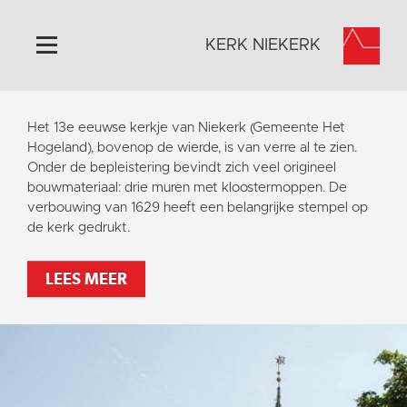
KERK NIEKERK
Home
Het 13e eeuwse kerkje van Niekerk (Gemeente Het
Algemeen
Hogeland), bovenop de wierde, is van verre al te zien.
Onder de bepleistering bevindt zich veel origineel
Historie
bouwmateriaal: drie muren met kloostermoppen. De
Omgeving
verbouwing van 1629 heeft een belangrijke stempel op
de kerk gedrukt.
Activiteiten
Steun ons
LEES MEER
Contact
Vaktaal