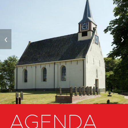
‹
›
AGENDA