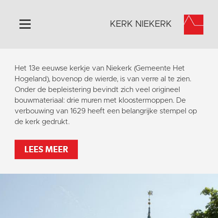
KERK NIEKERK
Home
Het 13e eeuwse kerkje van Niekerk (Gemeente Het
Algemeen
Hogeland), bovenop de wierde, is van verre al te zien.
Onder de bepleistering bevindt zich veel origineel
Historie
bouwmateriaal: drie muren met kloostermoppen. De
Omgeving
verbouwing van 1629 heeft een belangrijke stempel op
de kerk gedrukt.
Activiteiten
Steun ons
LEES MEER
Contact
Vaktaal