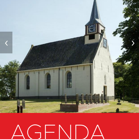
‹
›
AGENDA