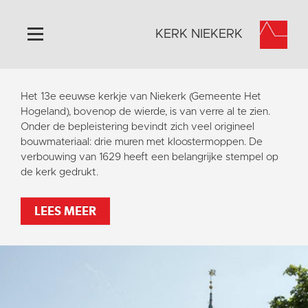
KERK NIEKERK
Home
Het 13e eeuwse kerkje van Niekerk (Gemeente Het
Algemeen
Hogeland), bovenop de wierde, is van verre al te zien.
Onder de bepleistering bevindt zich veel origineel
Historie
bouwmateriaal: drie muren met kloostermoppen. De
Omgeving
verbouwing van 1629 heeft een belangrijke stempel op
de kerk gedrukt.
Activiteiten
Steun ons
LEES MEER
Contact
Vaktaal