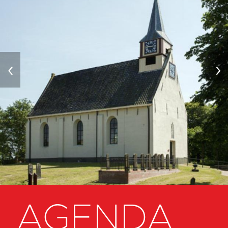
‹
›
AGENDA