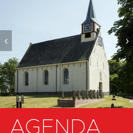
‹
›
AGENDA