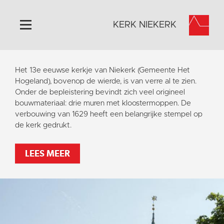
KERK NIEKERK
Home
Het 13e eeuwse kerkje van Niekerk (Gemeente Het
Algemeen
Hogeland), bovenop de wierde, is van verre al te zien.
Onder de bepleistering bevindt zich veel origineel
Historie
bouwmateriaal: drie muren met kloostermoppen. De
Omgeving
verbouwing van 1629 heeft een belangrijke stempel op
de kerk gedrukt.
Activiteiten
Steun ons
LEES MEER
Contact
Vaktaal