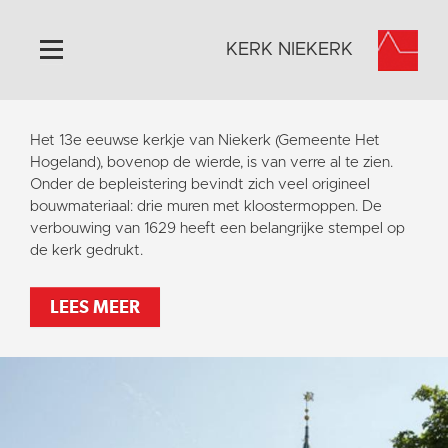
KERK NIEKERK
Home
Het 13e eeuwse kerkje van Niekerk (Gemeente Het
Algemeen
Hogeland), bovenop de wierde, is van verre al te zien.
Onder de bepleistering bevindt zich veel origineel
Historie
bouwmateriaal: drie muren met kloostermoppen. De
Omgeving
verbouwing van 1629 heeft een belangrijke stempel op
de kerk gedrukt.
Activiteiten
Steun ons
LEES MEER
Contact
Vaktaal