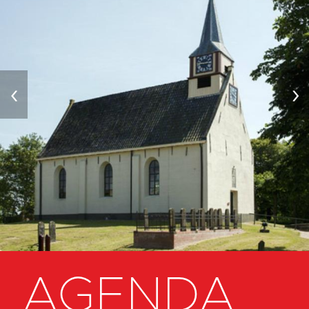
‹
›
AGENDA