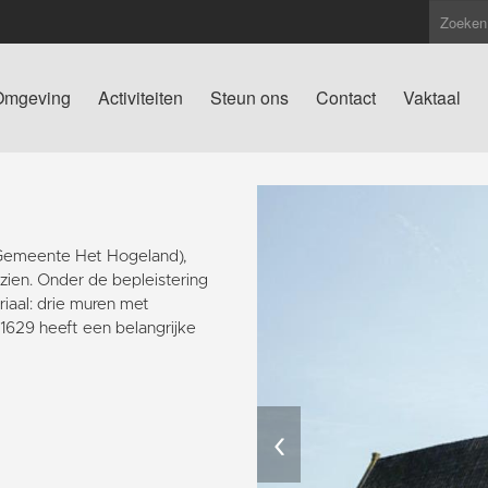
Omgeving
Activiteiten
Steun ons
Contact
Vaktaal
(Gemeente Het Hogeland),
 zien. Onder de bepleistering
iaal: drie muren met
629 heeft een belangrijke
‹