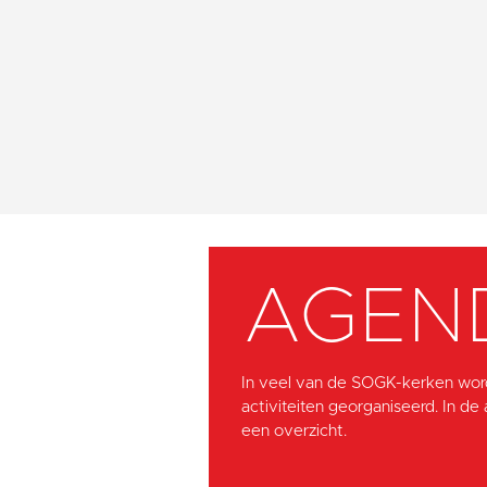
AGEN
In veel van de SOGK-kerken wor
activiteiten georganiseerd. In de
een overzicht.