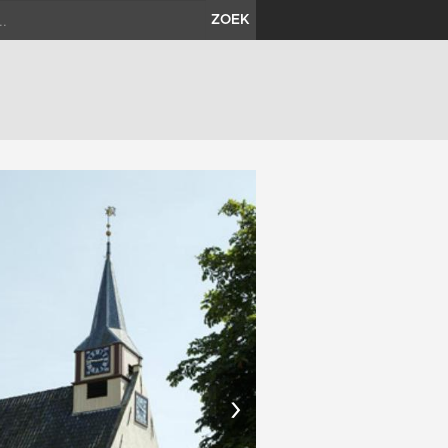
ZOEK
›