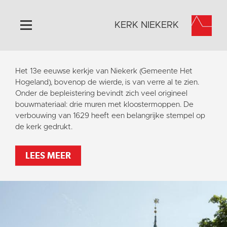
KERK NIEKERK
Home
Het 13e eeuwse kerkje van Niekerk (Gemeente Het
Algemeen
Hogeland), bovenop de wierde, is van verre al te zien.
Onder de bepleistering bevindt zich veel origineel
Historie
bouwmateriaal: drie muren met kloostermoppen. De
Omgeving
verbouwing van 1629 heeft een belangrijke stempel op
de kerk gedrukt.
Activiteiten
Steun ons
LEES MEER
Contact
Vaktaal