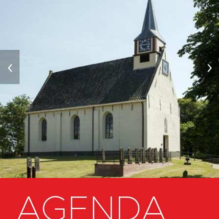
‹
›
AGENDA